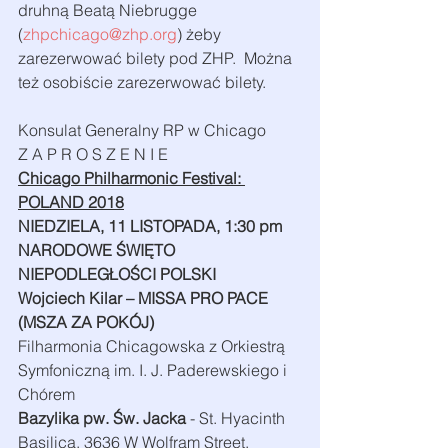
druhną Beatą Niebrugge 
(
zhpchicago@zhp.org
) żeby 
zarezerwować bilety pod ZHP.  Można 
też osobiście zarezerwować bilety.  
Konsulat Generalny RP w Chicago
Z A P R O S Z E N I E
Chicago Philharmonic Festival: 
POLAND 2018
NIEDZIELA, 11 LISTOPADA, 1:30 pm
NARODOWE ŚWIĘTO 
NIEPODLEGŁOŚCI POLSKI
Wojciech Kilar – MISSA PRO PACE 
(MSZA ZA POKÓJ)
Filharmonia Chicagowska z Orkiestrą 
Symfoniczną im. I. J. Paderewskiego i 
Chórem
Bazylika pw. Św. Jacka
 - St. Hyacinth 
Basilica, 3636 W Wolfram Street, 