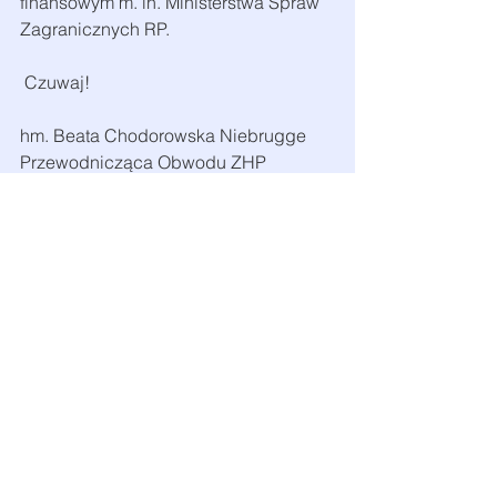
finansowym m. in. Ministerstwa Spraw 
Zagranicznych RP.
 Czuwaj!
hm. Beata Chodorowska Niebrugge
Przewodnicząca Obwodu ZHP 
Chicago
zhpchicago@zhp.org
630.624.4015
hm. Zygmunt Figol
Wice-Przewodniczący Obwodu ZHP 
Chicago
phoenixinc2603@yahoo.com
312.813.3344